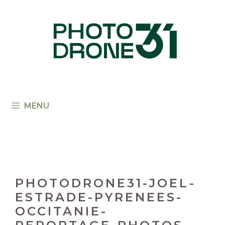
Aller
au
contenu
MENU
PHOTODRONE31-JOEL-
ESTRADE-PYRENEES-
OCCITANIE-