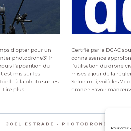
emps d’opter pour un
Certifié par la DGAC so
ésenter photodrone31.fr
connaissance approfond
epuis l’apparition du
l’utilisation du drone c
t est mis sur les
mises à jour de la règ
rielle à la photo sur les
Selon moi, voilà les 7
 …
Lire plus
drone :• Savoir manœuv
JOËL ESTRADE - PHOTODRONE31.FR
Pour offrir 