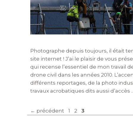
Photographe depuis toujours, il était t
site internet ! J’ai le plaisir de vous pr
qui recense l’essentiel de mon travail d
drone civil dans les années 2010. L’accen
différents reportages, de la photo indust
travaux acrobatiques dits aussi d’accès
Page
Page
Page
←
précédent
1
2
3