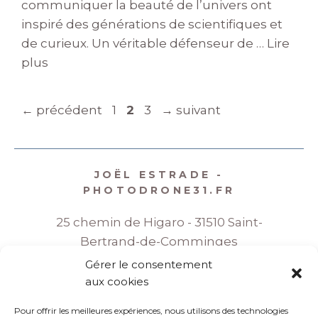
communiquer la beauté de l’univers ont
inspiré des générations de scientifiques et
de curieux. Un véritable défenseur de …
Lire
plus
Page
Page
Page
←
précédent
1
2
3
→
suivant
JOËL ESTRADE -
PHOTODRONE31.FR
25 chemin de Higaro - 31510 Saint-
Bertrand-de-Comminges
Gérer le consentement
06 08 35 86 70
aux cookies
Pour offrir les meilleures expériences, nous utilisons des technologies
joel.estrade@wanadoo.fr